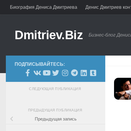
Биография Дениса Дмитриева
Денис Дмитриев конт
Skip to content
Dmitriev.Biz
Бизнес-блог Дени
ПОДПИСЫВАЙТЕСЬ:
СЛЕДУЮЩАЯ ПУБЛИКАЦИЯ
ПРЕДЫДУЩАЯ ПУБЛИКАЦИЯ
Предыдущая запись