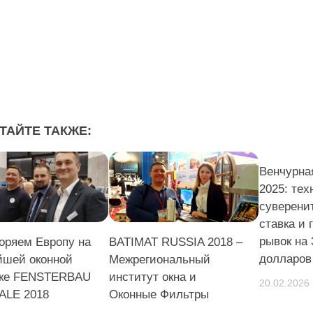
ТАЙТЕ ТАКЖЕ:
Венчурна
2025: тех
суверенит
ставка и
рывок на
оряем Европу на
BATIMAT RUSSIA 2018 –
долларов
йшей оконной
Межрегиональный
вке FENSTERBAU
институт окна и
20.02.2026
ALE 2018
Оконные Фильтры