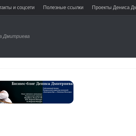
акты и соцсети
Полезные ссылки
Проекты Дениса Д
са Дмитриева