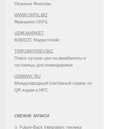
Оконные Фильтры
WWW.OKFIL.BIZ
Франшиза OKFIL
UDM.MARKET
B2B/D2C Маркетплейс
TRIP.DMITRIEV.BIZ
Поиск лучших цен на авиабилеты и
гостиницы для командировок
UDMPAY. RU
Международный платёжный сервис по
QR-кодам и NFC
СВЕЖИЕ ЗАПИСИ
Future-Back Integration: техника