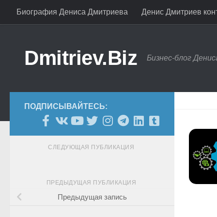
Биография Дениса Дмитриева
Денис Дмитриев конт
Skip to content
Dmitriev.Biz
Бизнес-блог Дени
ПОДПИСЫВАЙТЕСЬ:
СЛЕДУЮЩАЯ ПУБЛИКАЦИЯ
ПРЕДЫДУЩАЯ ПУБЛИКАЦИЯ
Предыдущая запись