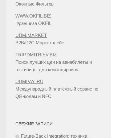
Оконные Фильтры
WWW.OKFIL.BIZ
Франшиза OKFIL
UDM.MARKET
B2B/D2C Маркетплейс
TRIP.DMITRIEV.BIZ
Поиск лучших цен на авиабилеты и
гостиницы для командировок
UDMPAY. RU
Международный платёжный сервис по
QR-кодам и NFC
СВЕЖИЕ ЗАПИСИ
Future-Back Integration: техника