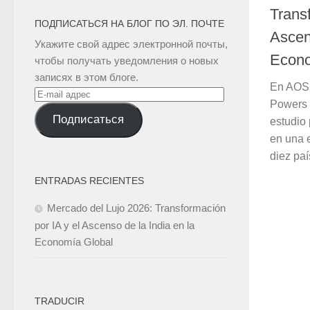
Trans
ПОДПИСАТЬСЯ НА БЛОГ ПО ЭЛ. ПОЧТЕ
Ascen
Укажите свой адрес электронной почты,
Econo
чтобы получать уведомления о новых
записях в этом блоге.
En AOS.
E-
Powers 
mail
Подписаться
estudio
адрес
en una 
diez paí
ENTRADAS RECIENTES
Mercado del Lujo 2026: Transformación
por IA y el Ascenso de la India en la
Economía Global
TRADUCIR