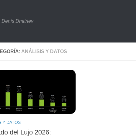
 Denis Dmitriev
EGORÍA:
ANÁLISIS Y DATOS
S Y DATOS
do del Lujo 2026: