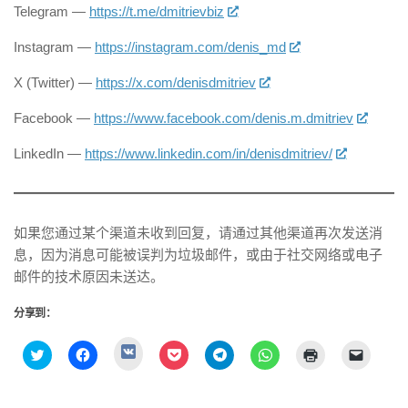
Telegram —
https://t.me/dmitrievbiz
Instagram —
https://instagram.com/denis_md
X (Twitter) —
https://x.com/denisdmitriev
Facebook —
https://www.facebook.com/denis.m.dmitriev
LinkedIn —
https://www.linkedin.com/in/denisdmitriev/
如果您通过某个渠道未收到回复，请通过其他渠道再次发送消
息，因为消息可能被误判为垃圾邮件，或由于社交网络或电子
邮件的技术原因未送达。
分享到：
点
点
点
点
点
点
点
点
击
击
击
击
击
击
击
击
分
分
分
分
分
分
以
通
享
享
享
享
享
享
打
过
到
到
到
到
到
到
印
电