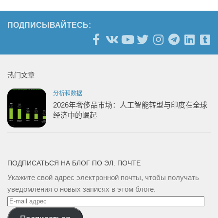
VK（在
Twitter（在
Facebook
Pocket（在
Telegram（在
WhatsApp（在
（在
子
新
新
（在
新
新
新
新
邮
窗
窗
新
窗
窗
窗
窗
件
口
口
窗
口
口
口
口
将
ПОДПИСЫВАЙТЕСЬ:
中
中
口
中
中
中
中
链
打
打
中
打
打
打
打
接
开）
开）
打
开）
开）
开）
开）
发
开）
送
给
朋
友
（在
热门文章
新
窗
口
分析和数据
中
打
2026年奢侈品市场：人工智能转型与印度在全球
开）
经济中的崛起
ПОДПИСАТЬСЯ НА БЛОГ ПО ЭЛ. ПОЧТЕ
Укажите свой адрес электронной почты, чтобы получать
уведомления о новых записях в этом блоге.
E-
mail