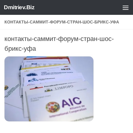
Dmitriev.Biz
Skip to content
КОНТАКТЫ-САММИТ-ФОРУМ-СТРАН-ШОС-БРИКС-УФА
контакты-саммит-форум-стран-шос-
брикс-уфа