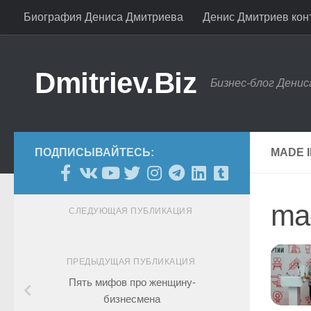
Биография Дениса Дмитриева
Денис Дмитриев конт
Skip to content
Dmitriev.Biz
Бизнес-блог Дени
ПОДПИСЫВАЙТЕСЬ:
MADE 
mad
СЛЕДУЮЩАЯ ПУБЛИКАЦИЯ
ПРЕДЫДУЩАЯ ПУБЛИКАЦИЯ
Пять мифов про женщину-
бизнесмена