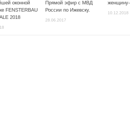
йшей оконной
Прямой эфир с МВД
женщину-
вке FENSTERBAU
России по Ижевску.
10.12.2018
ALE 2018
28.06.2017
18