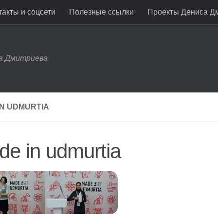
акты и соцсети
Полезные ссылки
Проекты Дениса Д
са Дмитриева
IN UDMURTIA
e in udmurtia