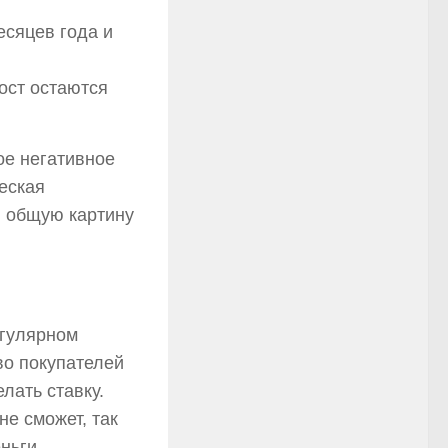
есяцев года и
ост остаются
ое негативное
еская
в общую картину
егулярном
во покупателей
лать ставку.
не сможет, так
ньги.