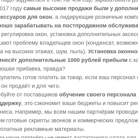
2017 году
самые высокие продажи были у дополн
сессуаров для окон
, а лидирующие розничные комп
рошо зарабатывать на постпродажном обслужив
 регулировка окон, установка дополнительных аксес
ают проблему владельцев окон (конденсат, возможн
а на высоких этажах, шум, пыль).
Установка оконно
инесёт дополнительные 1000 рублей прибыли
с к
рошая прибавка, правда?
упатель готов платить за товар, если ваш персонал 
 он продаёт и для чего.
ебуйте от поставщиков
обучение своего персонала
ддержку
, это сэкономит ваши бюджеты и повысит ре
знеса. Например, мы всем нашим партнёрам проводи
ём готовые скрипты звонков и коммерческих предло
сплатные рекламные материалы.
и наши партнёры не имеют достаточного штата для 