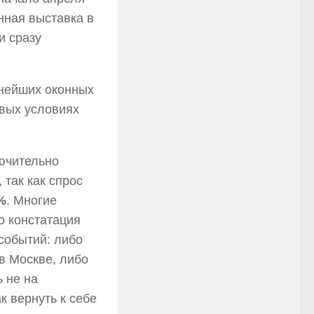
нная выставка в
и сразу
пнейших оконных
овых условиях
ючительно
 так как спрос
%
. Многие
о констатация
событий: либо
в Москве, либо
 не на
к вернуть к себе