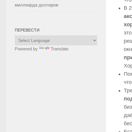
миллиарда долларов
В 
ак
хо
ПЕРЕВЕСТИ
это
реш
окн
Powered by
Translate
пр
Хо
Пок
что
Тр
по
би
да
бе
Есл