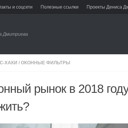
акты и соцсети
Полезные ссылки
Проекты Дениса Д
са Дмитриева
С-ХАКИ
/
ОКОННЫЕ ФИЛЬТРЫ
онный рынок в 2018 году
жить?