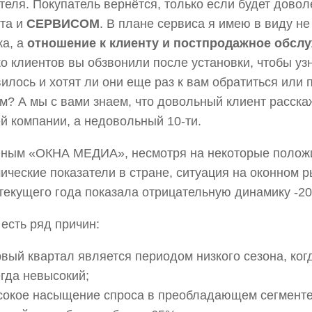
теля. Покупатель вернётся, только если будет довол
та и
СЕРВИСОМ
. В плане сервиса я имею в виду не
жа, а
отношение к клиенту и постпродажное обсл
о клиентов вы обзвонили после установки, чтобы узн
илось и хотят ли они еще раз к вам обратиться или 
м? А мы с вами знаем, что довольный клиент расска
й компании, а недовольный 10-ти.
нным «ОКНА МЕДИА», несмотря на некоторые полож
ические показатели в стране, ситуация на оконном р
текущего года показала
отрицательную динамику -2
 есть ряд причин:
вый квартал является периодом низкого сезона, ког
гда невысокий;
сокое насыщение спроса в преобладающем сегменте