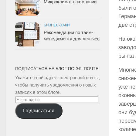
Микроклимат в компании
были о
Герман
две ст
БИЗНЕС-ХАКИ
Рекомендации по тайм-
На око
менеджменту для лентяев
заводо
рынка
ПОДПИСАТЬСЯ НА БЛОГ ПО ЭЛ. ПОЧТЕ
Многие
Укажите свой адрес электронной почты,
снижен
чтобы получать уведомления о новых
уже не
записях в этом блоге.
оконны
E-
заверш
mail
Подписаться
они бу
адрес
пересм
количе