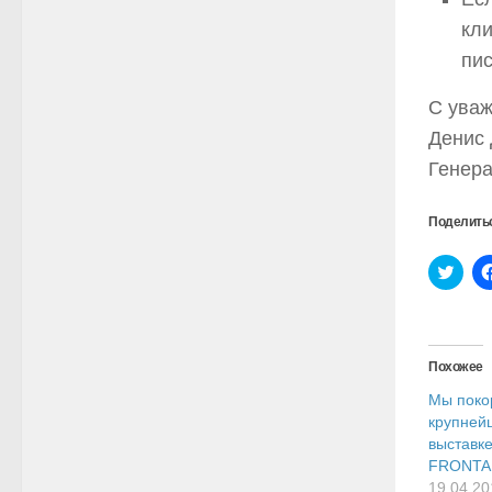
кли
пис
С уваж
Денис 
Генера
Поделить
Нажм
чтоб
поде
на
Twitt
(Отк
в
Похожее
ново
окне
Мы поко
крупней
выставк
FRONTA
19.04.20