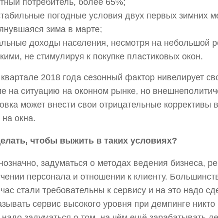
тный потребитель, более 65%;
стабильные погодные условия двух первых зимних м
янувшаяся зима в марте;
альные доходы населения, несмотря на небольшой р
кими, не стимулируя к покупке пластиковых окон.
 квартале 2018 года сезонный фактор нивелирует св
е на ситуацию на оконном рынке, но внешнеполитич
овка может внести свои отрицательные коррективы 
 на окна.
делать, чтобы выжить в таких условиях?
означно, задуматься о методах ведения бизнеса, р
чении персонала и отношении к клиенту. Большинст
час стали требовательны к сервису и на это надо сде
зывать сервис высокого уровня при демпинге никто 
 надо задуматься о том, на чём ещё зарабатывать де