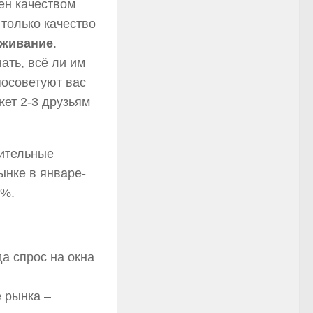
ен качеством
 только качество
уживание
.
ать, всё ли им
посоветуют вас
жет 2-3 друзьям
ительные
ынке в январе-
0%.
да спрос на окна
 рынка –