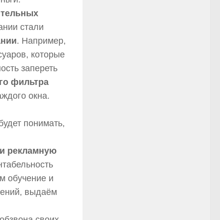
ительных
ании стали
ании
. Например,
суаров, которые
ость запереть
го фильтра
аждого окна.
будет понимать,
 и рекламную
нтабельность
м обучение и
жений, выдаём
обзвона своих