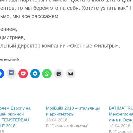
ентов, то мы берём это на себя. Хотите узнать как?
ьмо, мы всё расскажем.
ением,
Дмитриев,
льный директор компании «Оконные Фильтры».
ся ссылкой:
Нажмите,
ите,
Нажмите,
Нажмите,
Нажмите,
Нажмите,
Нажмите
Послать
чтобы
ы
чтобы
чтобы
чтобы
чтобы
для
ссылку
поделиться
литься
открыть
поделиться
поделиться
поделиться
печати
другу
в
на
записями
в
в
(Открывается
по
VK
er
Facebook
на
Telegram
WhatsApp
в
электронной
(Открывается
рывается
(Открывается
Pocket
(Открывается
(Открывается
новом
почте
в
в
(Открывается
в
в
окне)
(Открывается
новом
м
новом
в
новом
новом
в
окне)
)
окне)
новом
окне)
окне)
новом
окне)
окне)
ряем Европу на
MosBuild 2018 – итальянцы
BATIMAT RU
шей оконной
и архитекторы
Межрегиона
е FENSTERBAU
18.04.2018
окна и Око
LE 2018
В "Оконные Фильтры"
18.04.2018
18
В "Оконные