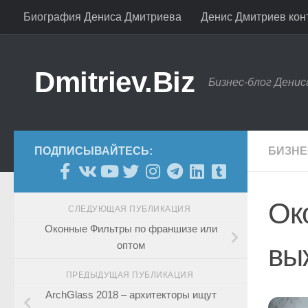
Биография Дениса Дмитриева
Денис Дмитриев конт
Skip to content
Dmitriev.Biz
Бизнес-блог Дени
ПОДПИСЫВАЙТЕСЬ:
БИЗНЕ
Ок
СЛЕДУЮЩАЯ ПУБЛИКАЦИЯ
Оконные Фильтры по франшизе или
оптом
вы
ПРЕДЫДУЩАЯ ПУБЛИКАЦИЯ
ArchGlass 2018 – архитекторы ищут