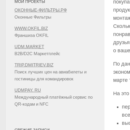
покупа
МОИ ПРОЕКТЫ
продук
ОКОННЫЕ-ФИЛЬТРЫ.РФ
Оконные Фильтры
монта
Скольк
WWW.OKFIL.BIZ
понрав
Франшиза OKFIL
друзья
UDM.MARKET
о ваше
B2B/D2C Маркетплейс
По да
TRIP.DMITRIEV.BIZ
эконом
Поиск лучших цен на авиабилеты и
гостиницы для командировок
марте 
UDMPAY. RU
На это
Международный платёжный сервис по
QR-кодам и NFC
пер
все
вы
СВЕЖИЕ ЗАПИСИ