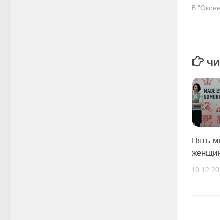
В "Окон
ЧИ
Пять м
женщин
10.12.20