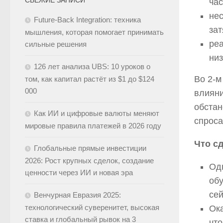
час
не
Future-Back Integration: техника
зат
мышления, которая помогает принимать
ре
сильные решения
низ
126 лет анализа UBS: 10 уроков о
Во 2-м
том, как капитал растёт из $1 до $124
000
влияни
обстан
Как ИИ и цифровые валюты меняют
спроса
мировые правила платежей в 2026 году
Что с
Глобальные прямые инвестиции
2026: Рост крупных сделок, создание
Одн
ценности через ИИ и новая эра
обу
сей
Венчурная Евразия 2025:
технологический суверенитет, высокая
Ока
ставка и глобальный рывок на 3
что