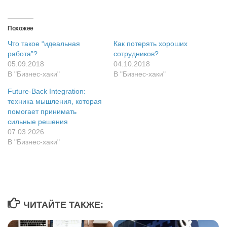
в
на
на
записями
в
в
(Открывается
по
VK
Twitter
Facebook
на
Telegram
WhatsApp
в
электр
(Открывается
(Открывается
(Открывается
Pocket
(Открывается
(Открывается
новом
почте
в
в
в
(Открывается
в
в
окне)
(Откры
Похожее
новом
новом
новом
в
новом
новом
в
окне)
окне)
окне)
новом
окне)
окне)
новом
Что такое “идеальная
Как потерять хороших
окне)
окне)
работа”?
сотрудников?
05.09.2018
04.10.2018
В "Бизнес-хаки"
В "Бизнес-хаки"
Future-Back Integration:
техника мышления, которая
помогает принимать
сильные решения
07.03.2026
В "Бизнес-хаки"
ЧИТАЙТЕ ТАКЖЕ: