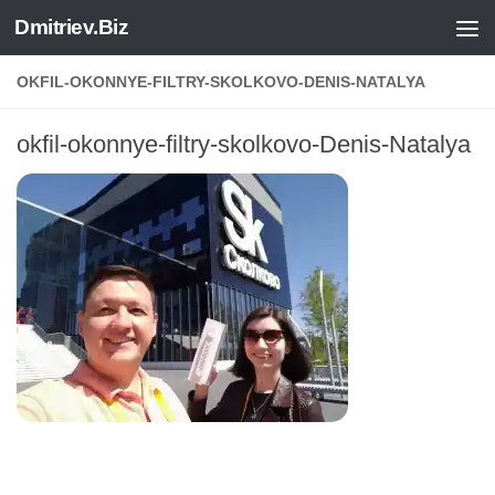
Dmitriev.Biz
Skip to content
OKFIL-OKONNYE-FILTRY-SKOLKOVO-DENIS-NATALYA
okfil-okonnye-filtry-skolkovo-Denis-Natalya